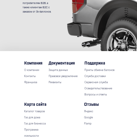
потребителям B2B, а
также клиентам B2C с
заказом от 3х баллонов.
Компания
Документация
Поддержка
О компании
Защита данных
Пункты обмена балонов
Контакты
Правовое уведомление
Служба доставки
Франшиза
Реквизиты
Сервисная служба
Освидетельствование
Вопросы и ответы
Карта сайта
Отзывы
Каталог товаров
Яндекс
Газ для дома
Google
Газ для бизнесса
Flamp
Программа
лояльности