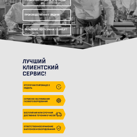
СТРОИТЕЛЬСТВО ДОРОГ И КРОВЕЛЬ
ПРОИЗВОДСТВЕННЫЕ ЗАДАЧИ
СКЛАДСКИЕ ПОГРУЗЧИКИ / FORKLIFT
ЛУЧШИЙ
КЛИЕНТСКИЙ
СЕРВИС!
ОТСРОЧКА ПЛАТЕЖА ДО 2
НЕДЕЛЬ
СЕРВИСНОЕ ОБСЛУЖИВАНИЯ
ГАЗОВОГО ОБОРУДОВАНИЯ
БЕСПЛАТНАЯ ИЛИ СРОЧНАЯ
ДОСТАВКА В ТЕЧЕНИИ 5 ЧАСОВ
ОТВЕТСТВЕННОЕ ХРАНЕНИЕ
БАЛЛОНОВ И ОБОРУДОВАНИЯ