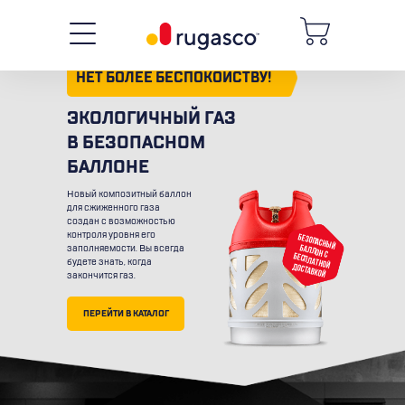
НЕТ БОЛЕЕ БЕСПОКОЙСТВУ!
ЭКОЛОГИЧНЫЙ ГАЗ
В БЕЗОПАСНОМ
БАЛЛОНЕ
Новый композитный баллон
для сжиженного газа
создан с возможностью
контроля уровня его
заполняемости. Вы всегда
будете знать, когда
БЕЗОПАСНЫЙ БАЛЛОН С БЕСПЛАТНОЙ ДОСТАВКОЙ
закончится газ.
Л
Л
33.5
Л
24.5
12.5
ПЕРЕЙТИ В КАТАЛОГ