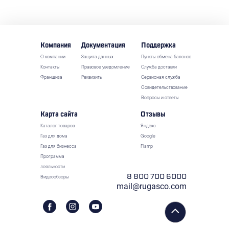
Компания
Документация
Поддержка
О компании
Защита данных
Пункты обмена балонов
Контакты
Правовое уведомление
Служба доставки
Франшиза
Реквизиты
Сервисная служба
Освидетельствование
Вопросы и ответы
Карта сайта
Отзывы
Каталог товаров
Яндекс
Газ для дома
Google
Газ для бизнесса
Flamp
Программа
лояльности
8 800 700 6000
Видеообзоры
mail@rugasco.com